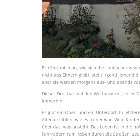
Es rührt mich an, wie sich die Limbacher gege
nicht aus Eimern gießt, stellt irgend jemand d
aber sie werden morgens aus- und abends wie
Dieses Dorf hat mal den Wettbewerb „Unser D
immerhin.
Es gibt ein Ober- und ein Unterdorf. In letztere
Alten erzählen, wie es früher war. Viele Kin
über das, was ansteht. Das Leben ist in die h
Fahrrädern rum, toben durch die Straßen, z