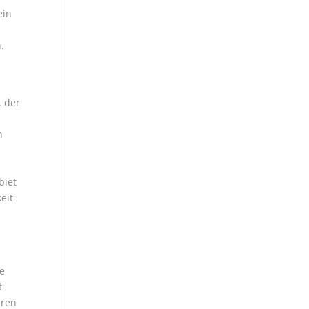
ein
.
, der
n
s
biet
eit
se
t
aren