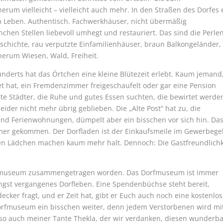
rum vielleicht – vielleicht auch mehr. In den Straßen des Dorfes 
 Leben. Authentisch. Fachwerkhäuser, nicht übermäßig
chen Stellen liebevoll umhegt und restauriert. Das sind die Perlen
schichte, rau verputzte Einfamilienhäuser, braun Balkongeländer,
herum Wiesen, Wald, Freiheit.
underts hat das Örtchen eine kleine Blütezeit erlebt. Kaum jemand
et hat, ein Fremdenzimmer freigeschaufelt oder gar eine Pension
te Städter, die Ruhe und gutes Essen suchten, die bewirtet werde
leider nicht mehr übrig geblieben. Die „Alte Post“ hat zu, die
nd Ferienwohnungen, dümpelt aber ein bisschen vor sich hin. Da
mer gekommen. Der Dorfladen ist der Einkaufsmeile im Gewerbege
en Lädchen machen kaum mehr halt. Dennoch: Die Gastfreundlichk
Dorfmuseum zusammengetragen worden. Das Dorfmuseum ist immer
längst vergangenes Dorfleben. Eine Spendenbüchse steht bereit,
cker fragt, und er Zeit hat, gibt er Euch auch noch eine kostenlo
Dorfmuseum ein bisschen weiter, denn jedem Verstorbenen wird mi
 so auch meiner Tante Thekla, der wir verdanken, diesen wunderb