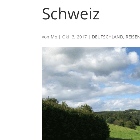
Schweiz
von
Mo
|
Okt. 3, 2017
|
DEUTSCHLAND
,
REISE