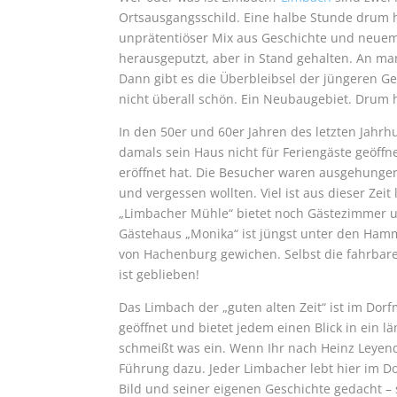
Ortsausgangsschild. Eine halbe Stunde drum he
unprätentiöser Mix aus Geschichte und neuem
herausgeputzt, aber in Stand gehalten. An man
Dann gibt es die Überbleibsel der jüngeren Ge
nicht überall schön. Ein Neubaugebiet. Drum 
In den 50er und 60er Jahren des letzten Jahrh
damals sein Haus nicht für Feriengäste geöffn
eröffnet hat. Die Besucher waren ausgehunger
und vergessen wollten. Viel ist aus dieser Zeit 
„Limbacher Mühle“ bietet noch Gästezimmer u
Gästehaus „Monika“ ist jüngst unter den Ham
von Hachenburg gewichen. Selbst die fahrbar
ist geblieben!
Das Limbach der „guten alten Zeit“ ist im 
geöffnet und bietet jedem einen Blick in ein 
schmeißt was ein. Wenn Ihr nach Heinz Leyende
Führung dazu. Jeder Limbacher lebt hier im 
Bild und seiner eigenen Geschichte gedacht –