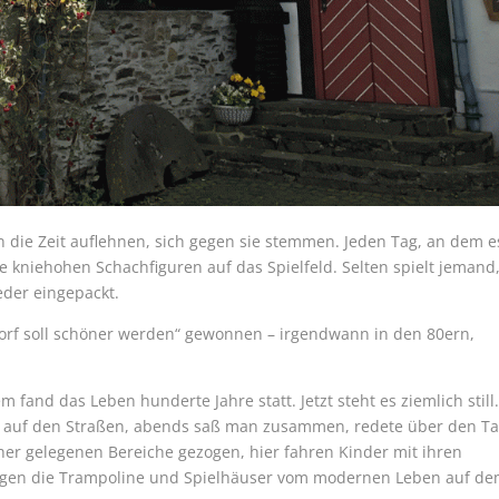
n die Zeit auflehnen, sich gegen sie stemmen. Jeden Tag, an dem e
ie kniehohen Schachfiguren auf das Spielfeld. Selten spielt jemand
der eingepackt.
orf soll schöner werden“ gewonnen – irgendwann in den 80ern,
m fand das Leben hunderte Jahre statt. Jetzt steht es ziemlich still
der auf den Straßen, abends saß man zusammen, redete über den Ta
öher gelegenen Bereiche gezogen, hier fahren Kinder mit ihren
eugen die Trampoline und Spielhäuser vom modernen Leben auf d