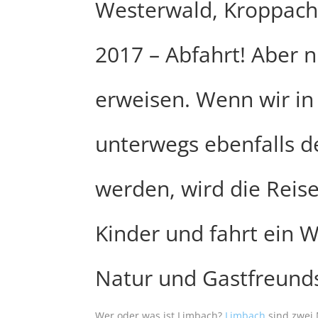
Westerwald, Kroppache
2017 – Abfahrt! Aber 
erweisen. Wenn wir i
unterwegs ebenfalls 
werden, wird die Reis
Kinder und fahrt ein W
Natur und Gastfreunds
Wer oder was ist Limbach?
Limbach
sind zwei 