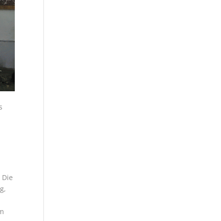
s
,
. Die
g,
em