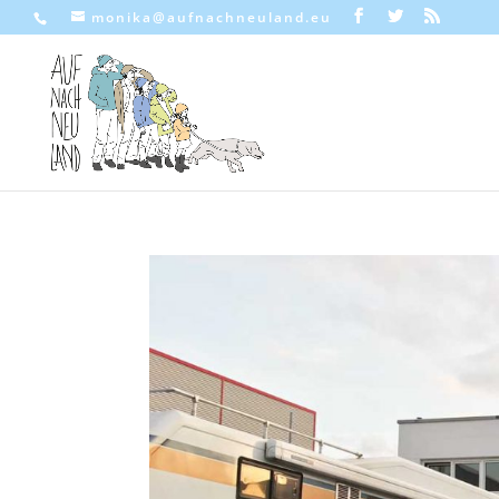
monika@aufnachneuland.eu