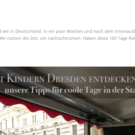
ind wir in Deutschland. In ein paar Wochen und nach dem Innenau
Wir nutzen die Zeit, um nachzuforschen: Haben diese 100 Tage Re