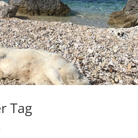
r Tag
N