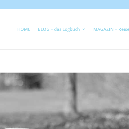
HOME
BLOG – das Logbuch
MAGAZIN – Reise