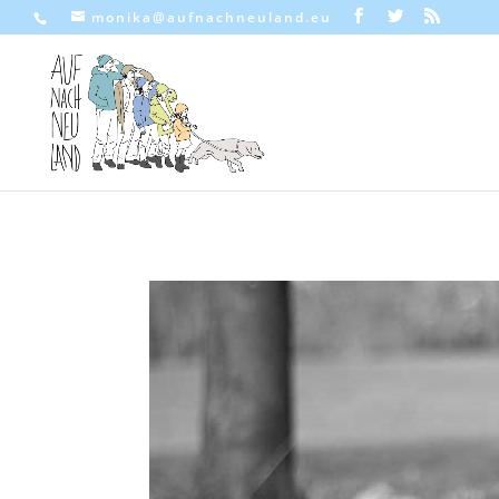
monika@aufnachneuland.eu