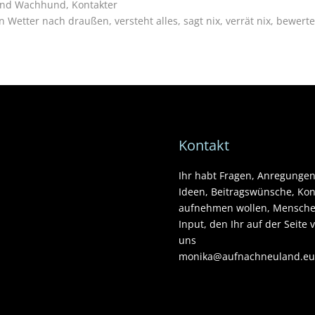
- und Wachhund, Kontakter
n Wetter nach draußen, versteht alles, sagt nix, verrät nix, bewer
Kontakt
Ihr habt Fragen, Anregungen
Ideen, Beitragswünsche, Kon
aufnehmen wollen, Menschen,
Input, den Ihr auf der Seite 
uns
monika@aufnachneuland.eu